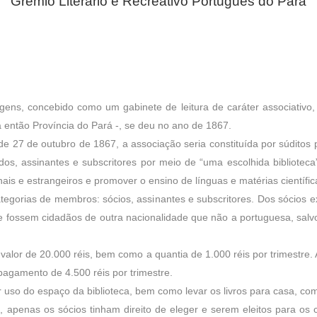
Grêmio Literário e Recreativo Português do Pará
igens, concebido como um gabinete de leitura de caráter associativo,
a então Província do Pará -, se deu no ano de 1867.
de 27 de outubro de 1867, a associação seria constituída por súditos
os, assinantes e subscritores por meio de “uma escolhida biblioteca” d
nais e estrangeiros e promover o ensino de línguas e matérias científic
categorias de membros: sócios, assinantes e subscritores. Dos sócios
que fossem cidadãos de outra nacionalidade que não a portuguesa, sal
alor de 20.000 réis, bem como a quantia de 1.000 réis por trimestre.
pagamento de 4.500 réis por trimestre.
r uso do espaço da biblioteca, bem como levar os livros para casa, co
o, apenas os sócios tinham direito de eleger e serem eleitos para os