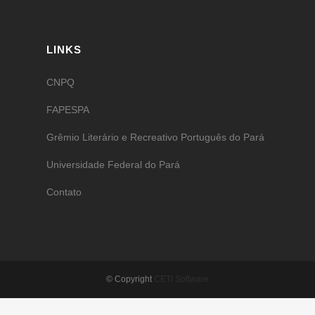
LINKS
CNPQ
FAPESPA
Grêmio Literário e Recreativo Português do Pará
Universidade Federal do Pará
Contato
© Copyright
CETI Software
Português
English
Français