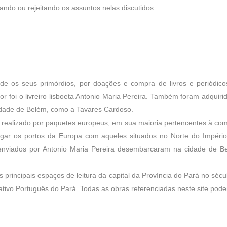
ando ou rejeitando os assuntos nelas discutidos.
 desde os seus primórdios, por doações e compra de livros e periódic
dor foi o livreiro lisboeta Antonio Maria Pereira. Também foram adquiri
 cidade de Belém, como a Tavares Cardoso.
ra realizado por paquetes europeus, em sua maioria pertencentes à c
igar os portos da Europa com aqueles situados no Norte do Império 
nviados por Antonio Maria Pereira desembarcaram na cidade de B
s principais espaços de leitura da capital da Província do Pará no sé
ativo Português do Pará. Todas as obras referenciadas neste site pod