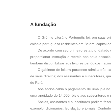
A funda
çã
o
O Grêmio Literário Português foi, em suas or
colônia portuguesa residentes em Belém, capital d
De acordo com seu primeiro estatuto, datado 
proporcionar instrução e recreio aos seus associad
também disponibilizar aos leitores periódicos nacio
O gabinete de leitura paraense admitia três 
de seus direitos; dos assinantes e subscritores, 
do Pará.
Aos sócios cabia o pagamento de uma jóia no v
uma anuidade de 14.000 réis e aos subscritores o 
Sócios, assinantes e subscritores podiam faze
exemplo, dicionários, legislação e jornais. Contud