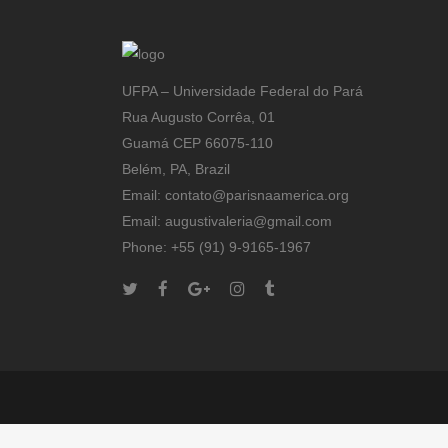
UFPA – Universidade Federal do Pará
Rua Augusto Corrêa, 01
Guamá CEP 66075-110
Belém, PA, Brazil
Email: contato@parisnaamerica.org
Email: augustivaleria@gmail.com
Phone: +55 (91) 9-9165-1967