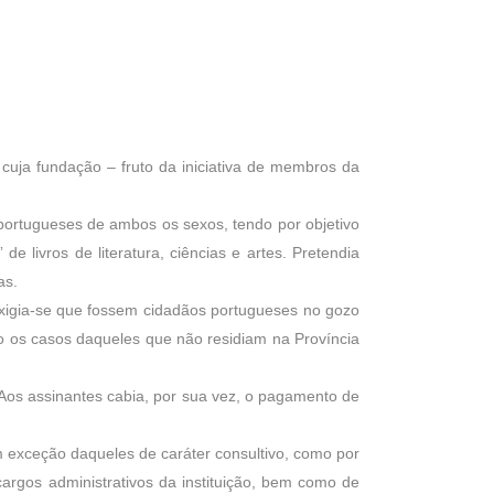
 cuja fundação – fruto da iniciativa de membros da
 portugueses de ambos os sexos, tendo por objetivo
e livros de literatura, ciências e artes. Pretendia
as.
 exigia-se que fossem cidadãos portugueses no gozo
vo os casos daqueles que não residiam na Província
 Aos assinantes cabia, por sua vez, o pagamento de
m exceção daqueles de caráter consultivo, como por
 cargos administrativos da instituição, bem como de