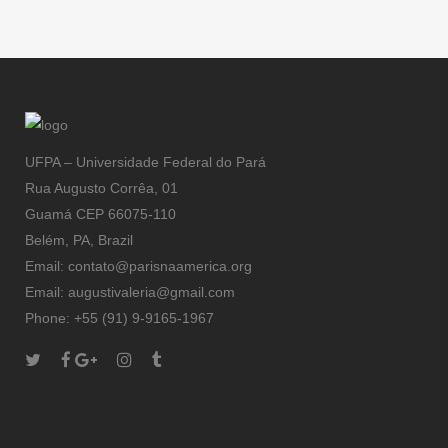
Romanticas
UFPA – Universidade Federal do Pará
Rua Augusto Corrêa, 01
Guamá CEP 66075-110
Belém, PA, Brazil
Email: contato@parisnaamerica.org
Email: augustivaleria@gmail.com
Phone: +55 (91) 9-9165-1967