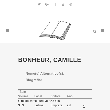
BONHEUR, CAMILLE
Nome(s) Alternativo(s):
Biografia:
Título
Volume
Local
Editora
Ano
O rei do crime Luro,Veloz & Cia
3 / 3
Lisboa
Empreza
s.d.
1
Noites