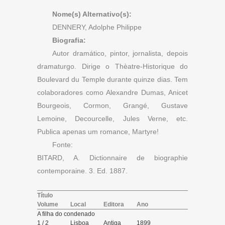
Nome(s) Alternativo(s):
DENNERY, Adolphe Philippe
Biografia:
Autor dramático, pintor, jornalista, depois
dramaturgo. Dirige o Thèatre-Historique do
Boulevard du Temple durante quinze dias. Tem
colaboradores como Alexandre Dumas, Anicet
Bourgeois, Cormon, Grangé, Gustave
Lemoine, Decourcelle, Jules Verne, etc.
Publica apenas um romance, Martyre!
Fonte:
BITARD, A. Dictionnaire de biographie
contemporaine. 3. Ed. 1887.
Título
Volume
Local
Editora
Ano
A filha do condenado
1 / 2
Lisboa
Antiga
1899