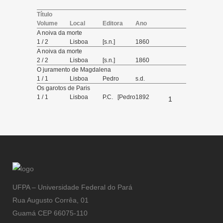
Título
Volume
Local
Editora
Ano
A noiva da morte
1 / 2
Lisboa
[s.n.]
1860
A noiva da morte
2 / 2
Lisboa
[s.n.]
1860
O juramento de Magdalena
1 / 1
Lisboa
Pedro
s.d.
Corrêa
Os garotos de Paris
1 / 1
Lisboa
P.C. [Pedro
1892
1
Corrêa]
UFPA – Universidade Federal do Pará
Rua Augusto Corrêa, 01
Guamá CEP 66075-110