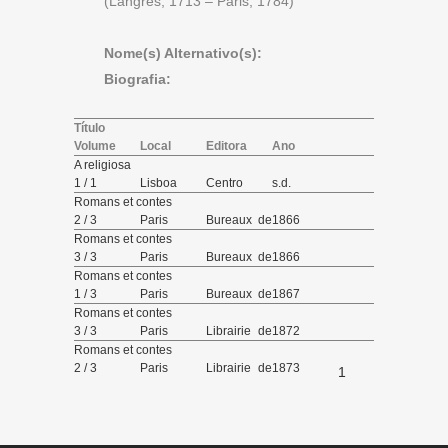
(Langres, 1713 – Paris, 1784)
Nome(s) Alternativo(s):
Biografia:
Título
Volume
Local
Editora
Ano
A religiosa
1 / 1
Lisboa
Centro
s.d.
Litterario,
Romans et contes
editor José
2 / 3
Paris
Bureaux de
1866
Martins &
la
Romans et contes
C.a
Publication
3 / 3
Paris
Bureaux de
1866
la
Romans et contes
Publication
1 / 3
Paris
Bureaux de
1867
la
Romans et contes
Publication
3 / 3
Paris
Librairie de
1872
la
Romans et contes
Bibliothèque
2 / 3
Paris
Librairie de
1873
1
Nationale
la
Bibliothèque
Nationale