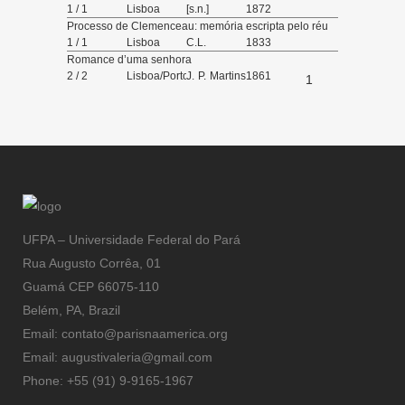
1 / 1
Lisboa
[s.n.]
1872
Processo de Clemenceau: memória escripta pelo réu
1 / 1
Lisboa
C.L.
1833
Romance d’uma senhora
2 / 2
Lisboa/Porto
J. P. Martins
1861
1
Lavado/ A.
R. da Cruz
Coutinho
UFPA – Universidade Federal do Pará
Rua Augusto Corrêa, 01
Guamá CEP 66075-110
Belém, PA, Brazil
Email: contato@parisnaamerica.org
Email: augustivaleria@gmail.com
Phone: +55 (91) 9-9165-1967