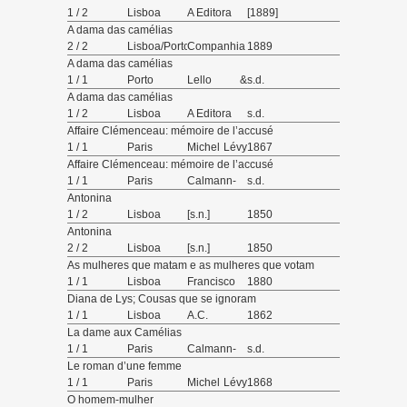
1 / 2
Lisboa
A Editora
[1889]
A dama das camélias
2 / 2
Lisboa/Porto/Brasil
Companhia
1889
Nacional
A dama das camélias
Editora,
1 / 1
Porto
Lello &
s.d.
sucessora
Irmão
A dama das camélias
de David
editores
1 / 2
Lisboa
A Editora
s.d.
Corazzi e
Affaire Clémenceau: mémoire de l’accusé
Justino
1 / 1
Paris
Michel Lévy
1867
Guedes
Frères
Affaire Clémenceau: mémoire de l’accusé
1 / 1
Paris
Calmann-
s.d.
Lévy,
Antonina
éditeur
1 / 2
Lisboa
[s.n.]
1850
Antonina
2 / 2
Lisboa
[s.n.]
1850
As mulheres que matam e as mulheres que votam
1 / 1
Lisboa
Francisco
1880
Arthur da
Diana de Lys; Cousas que se ignoram
Silva Editor
1 / 1
Lisboa
A.C.
1862
La dame aux Camélias
1 / 1
Paris
Calmann-
s.d.
Lévy,
Le roman d’une femme
éditeur
1 / 1
Paris
Michel Lévy
1868
Frères
O homem-mulher