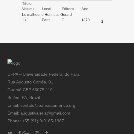
Título
Volume
Local
Editora
Ano
Le malheur d’Henriette Gerard
1 / 1
Paris
G.
1879
1
Charpentier
éditeur
UFPA – Universidade Federal do Pará
Rua Augusto Corrêa, 01
Guamá CEP 66075-110
Belém, PA, Brazil
Email: contato@parisnaamerica.org
Email: augustivaleria@gmail.com
Phone: +55 (91) 9-9165-1967