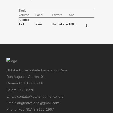
Título
Volume
Local
Editora
Ano
Andrée
1 / 1
Paris
Hachette et
1884
1
Cie
UFPA – Universidade Federal do Pará
Rua Augusto Corrêa, 01
Guamá CEP 66075-110
Belém, PA, Brazil
Email: contato@parisnaamerica.org
Email: augustivaleria@gmail.com
Phone: +55 (91) 9-9165-1967