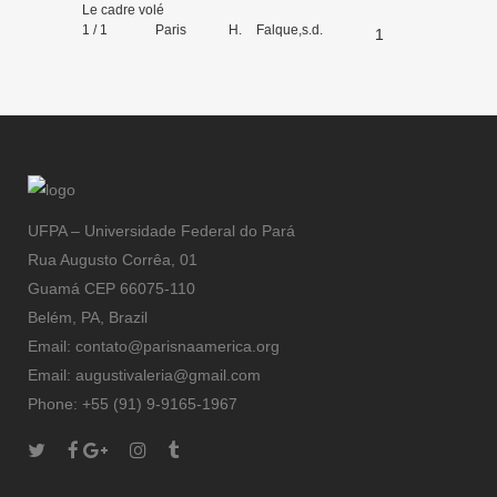
Le cadre volé
1 / 1
Paris
H. Falque,
s.d.
1
éditeur
UFPA – Universidade Federal do Pará
Rua Augusto Corrêa, 01
Guamá CEP 66075-110
Belém, PA, Brazil
Email: contato@parisnaamerica.org
Email: augustivaleria@gmail.com
Phone: +55 (91) 9-9165-1967