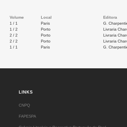
Volume
Local
Editora
1 / 1
Paris
G. Charpentie
1 / 2
Porto
Livraria Char
2 / 2
Porto
Livraria Char
2 / 2
Porto
Livraria Char
1 / 1
Paris
G. Charpentie
LINKS
CNPQ
FAPESPA