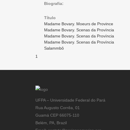
Biografia:
Título
Madame Bovary. Moeurs de Province
Madame Bovary. Scenas da Província
Madame Bovary. Scenas da Província
Madame Bovary. Scenas da Província
Salammbô
1
UFPA – Universidade Federal do Pará
Rua Augusto Corrêa, 01
Guamá CEP 66075-110
Belém, PA, Brazil