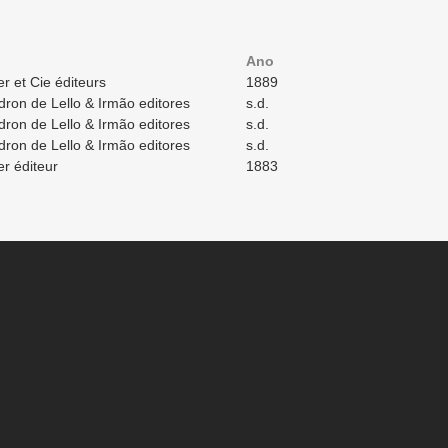
Ano
r et Cie éditeurs
1889
dron de Lello & Irmão editores
s.d.
dron de Lello & Irmão editores
s.d.
dron de Lello & Irmão editores
s.d.
r éditeur
1883