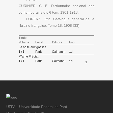
CURINIER, C. E. Dictionnaire nacional des
contemporains etc 6 tom. 1901-1918.
LORENZ, Otto. Catalogue général de la
librairie française. Tome 18, 1908 (33)
Título
Volume
Local
Editora
Ano
La boîte aux gosses
1 / 1
Paris
Calmann-
s.d.
Lévy,
M’ame Préciat
éditeur
1 / 1
Paris
Calmann-
s.d.
1
Lévy,
éditeur
UFPA – Universidade Federal do Pará