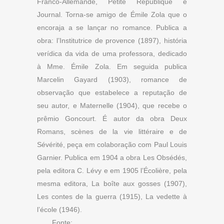
Franco-Allemande, Petite République e
Journal. Torna-se amigo de Émile Zola que o
encoraja a se lançar no romance. Publica a
obra: l’Institutrice de provence (1897), história
verídica da vida de uma professora, dedicado
à Mme. Émile Zola. Em seguida publica
Marcelin Gayard (1903), romance de
observação que estabelece a reputação de
seu autor, e Maternelle (1904), que recebe o
prêmio Goncourt. É autor da obra Deux
Romans, scènes de la vie littéraire e de
Sévérité, peça em colaboração com Paul Louis
Garnier. Publica em 1904 a obra Les Obsédés,
pela editora C. Lévy e em 1905 l’Écolière, pela
mesma editora, La boîte aux gosses (1907),
Les contes de la guerra (1915), La vedette à
l’école (1946).
Fonte: