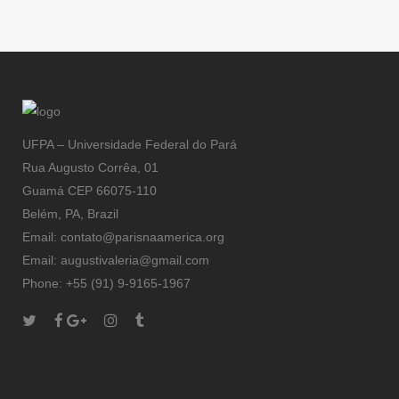
Magalhães
UFPA – Universidade Federal do Pará
Rua Augusto Corrêa, 01
Guamá CEP 66075-110
Belém, PA, Brazil
Email: contato@parisnaamerica.org
Email: augustivaleria@gmail.com
Phone: +55 (91) 9-9165-1967