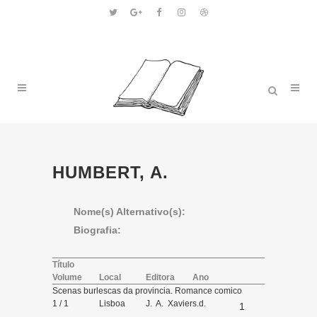
HUMBERT, A.
Nome(s) Alternativo(s):
Biografia:
Título
Volume
Local
Editora
Ano
Scenas burlescas da provincia. Romance comico
1 / 1
Lisboa
J. A. Xavier
s.d.
1
de