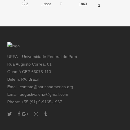
2 / 2
Lisboa
F.
1863
1
Gonçalves
Lopes
UFPA – Universidade Federal do Pará
Rua Augusto Corrêa, 01
Guamá CEP 66075-110
Belém, PA, Brazil
Email: contato@parisnaamerica.org
Email: augustivaleria@gmail.com
Phone: +55 (91) 9-9165-1967