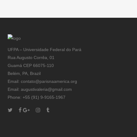
Flammarion,
éditeurs
UFPA – Universidade Federal do Pará
Rua Augusto Corrêa, 01
Guamá CEP 66075-110
Belém, PA, Brazil
Email: contato@parisnaamerica.org
Email: augustivaleria@gmail.com
Phone: +55 (91) 9-9165-1967