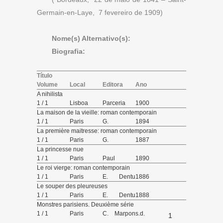
Germain-en-Laye, 7 fevereiro de 1909)
Nome(s) Alternativo(s):
Biografia:
Título
Volume
Local
Editora
Ano
A nihilista
1 / 1
Lisboa
Parceria
1900
Antonio
La maison de la vieille: roman contemporain
Maria
1 / 1
Paris
G.
1894
Pereira,
Charpentier
La première maitresse: roman contemporain
livraria
et E.
1 / 1
Paris
G.
1887
editora
Fasquelle
Charpentier
La princesse nue
éditeurs
et Cie
1 / 1
Paris
Paul
1890
éditeurs
Ollendorff
Le roi vierge: roman contemporain
éditeur
1 / 1
Paris
E. Dentu
1886
éditeur
Le souper des pleureuses
1 / 1
Paris
E. Dentu
1888
éditeur
Monstres parisiens. Deuxième série
1 / 1
Paris
C. Marpon
s.d.
1
et E.