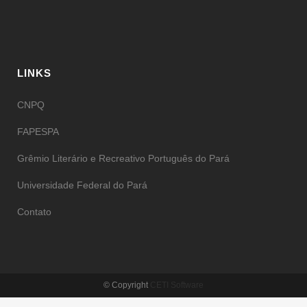
LINKS
CNPQ
FAPESPA
Grêmio Literário e Recreativo Português do Pará
Universidade Federal do Pará
Contato
© Copyright
CETI Software
WordPress Appliance
- Powered by
TurnKey Linux