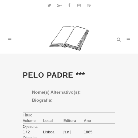
PELO PADRE ***
Nome(s) Alternativo(s):
Biografia:
Título
Volume
Local
Editora
Ano
O jesuita
1 / 2
Lisboa
[s.n.]
1865