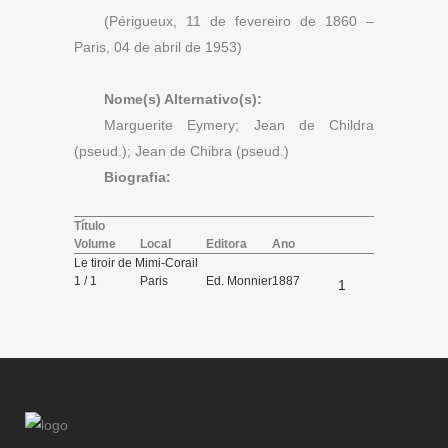
(Périgueux, 11 de fevereiro de 1860 –
Paris, 04 de abril de 1953)
Nome(s) Alternativo(s):
Marguerite Eymery; Jean de Childra
(pseud.); Jean de Chibra (pseud.)
Biografia:
Título
Volume
Local
Editora
Ano
Le tiroir de Mimi-Corail
1 / 1
Paris
Ed. Monnier
1887
1
et Cie
éditeur