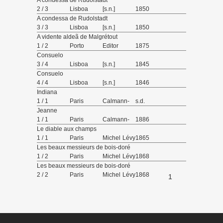
A condessa de Rudolstadt
2 / 3
Lisboa
[s.n.]
1850
A condessa de Rudolstadt
3 / 3
Lisboa
[s.n.]
1850
A vidente aldeã de Malgrétout
1 / 2
Porto
Editor
1875
Germano
Consuelo
da Costa
3 / 4
Lisboa
[s.n.]
1845
Consuelo
4 / 4
Lisboa
[s.n.]
1846
Indiana
1 / 1
Paris
Calmann-
s.d.
Lévy,
Jeanne
éditeur
1 / 1
Paris
Calmann-
1886
Lévy,
Le diable aux champs
éditeur
1 / 1
Paris
Michel Lévy
1865
Frères
Les beaux messieurs de bois-doré
1 / 2
Paris
Michel Lévy
1868
Frères
Les beaux messieurs de bois-doré
2 / 2
Paris
Michel Lévy
1868
1
Frères