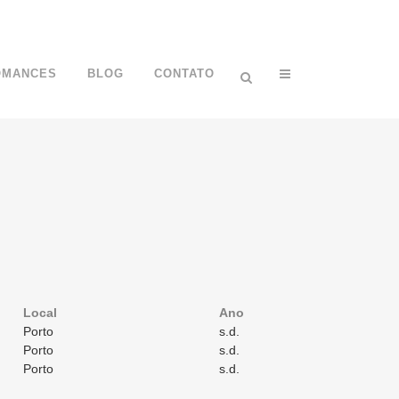
OMANCES
BLOG
CONTATO
Local
Ano
Porto
s.d.
Porto
s.d.
Porto
s.d.