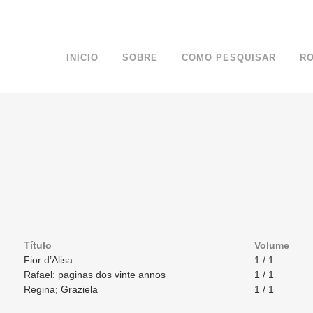
INÍCIO
SOBRE
COMO PESQUISAR
R
Título
Volume
Fior d’Alisa
1 / 1
Rafael: paginas dos vinte annos
1 / 1
Regina; Graziela
1 / 1