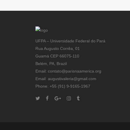
UFPA – Universidade Federal do Pará
Rua Augusto Corrêa, 01
Guamá CEP 66075-110
Belém, PA, Brazil
Email: contato@parisnaamerica.org
Email: augustivaleria@gmail.com
Phone: +55 (91) 9-9165-1967