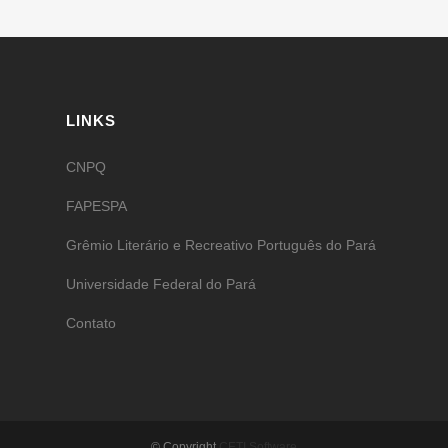
LINKS
CNPQ
FAPESPA
Grêmio Literário e Recreativo Português do Pará
Universidade Federal do Pará
Contato
© Copyright
CETI Software