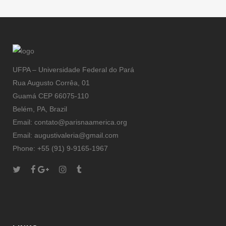
UFPA – Universidade Federal do Pará
Rua Augusto Corrêa, 01
Guamá CEP 66075-110
Belém, PA, Brazil
Email: contato@parisnaamerica.org
Email: augustivaleria@gmail.com
Phone: +55 (91) 9-9165-1967