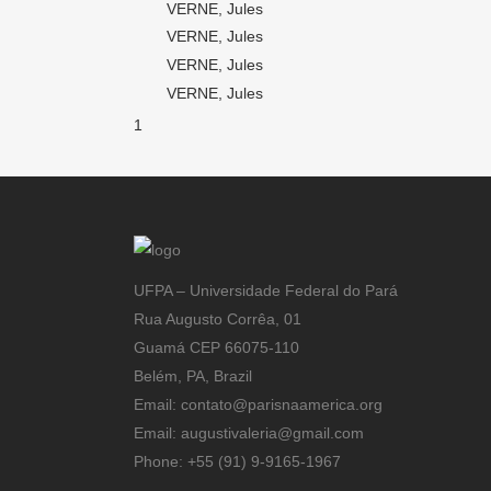
VERNE, Jules
VERNE, Jules
VERNE, Jules
VERNE, Jules
1
UFPA – Universidade Federal do Pará
Rua Augusto Corrêa, 01
Guamá CEP 66075-110
Belém, PA, Brazil
Email: contato@parisnaamerica.org
Email: augustivaleria@gmail.com
Phone: +55 (91) 9-9165-1967