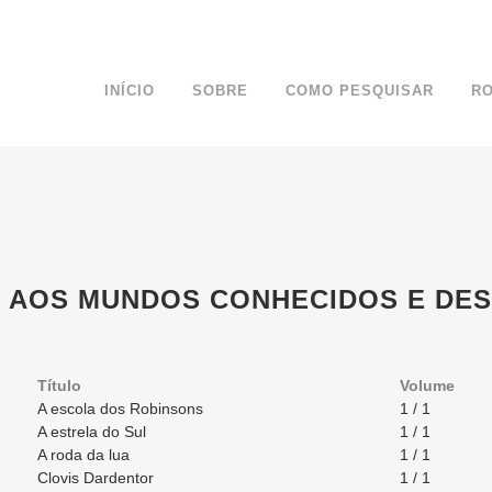
INÍCIO
SOBRE
COMO PESQUISAR
R
S AOS MUNDOS CONHECIDOS E DE
Título
Volume
A escola dos Robinsons
1 / 1
A estrela do Sul
1 / 1
A roda da lua
1 / 1
Clovis Dardentor
1 / 1