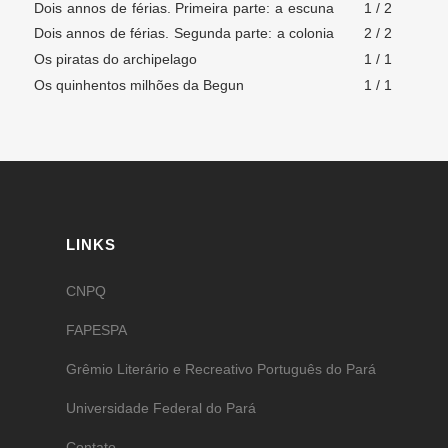
Dois annos de férias. Primeira parte: a escuna
1 / 2
perdida
Dois annos de férias. Segunda parte: a colonia
2 / 2
infantil
Os piratas do archipelago
1 / 1
Os quinhentos milhões da Begun
1 / 1
LINKS
CNPQ
FAPESPA
Grêmio Literário e Recreativo Português do Pará
Universidade Federal do Pará
Contato