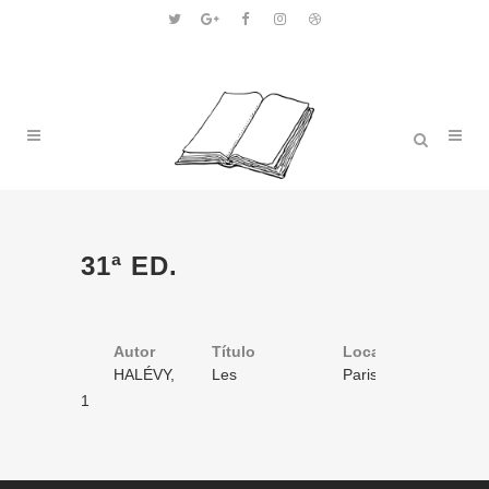
31ª ED.
Autor
Título
Volume
Local
Ano
HALÉVY,
Les
1
Paris
1885
Ludovic
petites
/ 1
1
cardinal