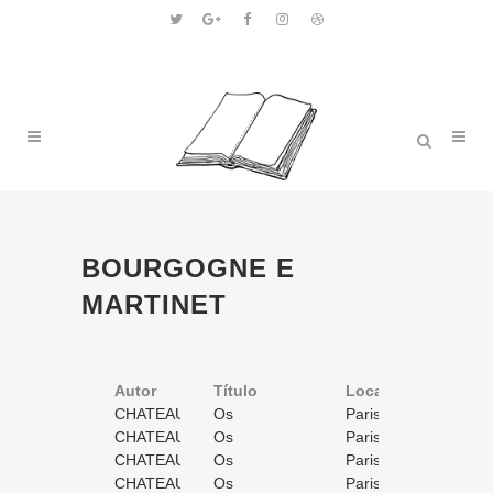
BOURGOGNE E
MARTINET
Autor
Título
Volume
Local
Ano
CHATEAUBRIAND,
Os
1
Paris
1837
François
CHATEAUBRIAND,
Natchez.
Os
/ 4
2
Paris
1837
René
François
CHATEAUBRIAND,
Historia
Natchez.
Os
/ 4
3
Paris
1837
René
François
CHATEAUBRIAND,
americana
Historia
Natchez.
Os
/ 4
4
Paris
1837