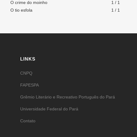
O crime do moinho
1 / 1
O tio esfola
1 / 1
LINKS
CNPQ
FAPESPA
Grêmio Literário e Recreativo Português do Pará
Universidade Federal do Pará
Contato