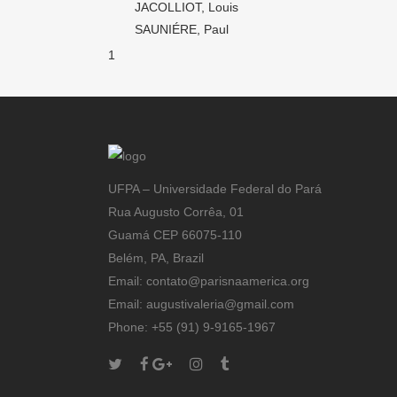
JACOLLIOT, Louis
SAUNIÉRE, Paul
1
UFPA – Universidade Federal do Pará
Rua Augusto Corrêa, 01
Guamá CEP 66075-110
Belém, PA, Brazil
Email: contato@parisnaamerica.org
Email: augustivaleria@gmail.com
Phone: +55 (91) 9-9165-1967