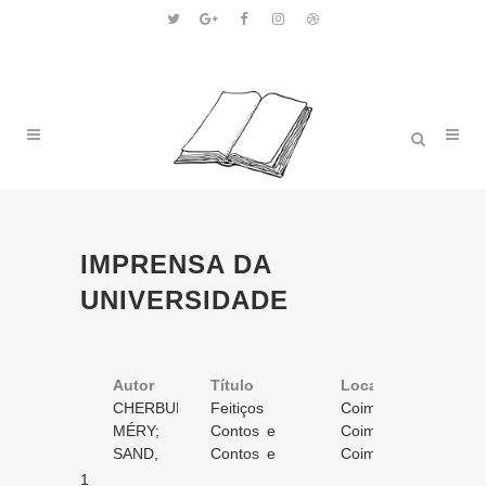
IMPRENSA DA
UNIVERSIDADE
Autor
Título
Volume
Local
Ano
CHERBULIEZ,
Feitiços
1
Coimbra
1876
Victor
MÉRY;
da mulher
Contos e
/ 1
2
Coimbra
1860
KARR,
SAND,
feia
novellas
Contos e
/ 2
1
Coimbra
1860
Alphonse
George,
novellas
/ 2
1