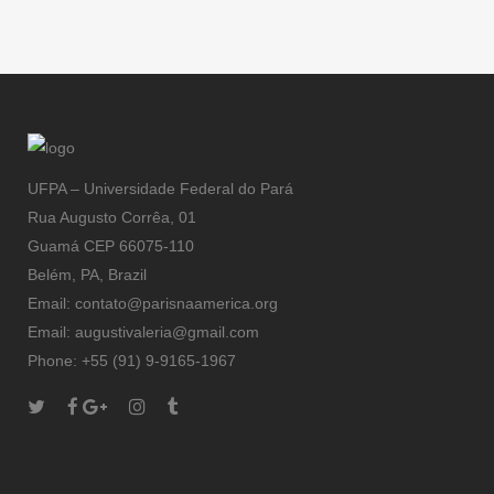
Mery,
Bernandin de
Saint-Pierre
UFPA – Universidade Federal do Pará
Rua Augusto Corrêa, 01
Guamá CEP 66075-110
Belém, PA, Brazil
Email: contato@parisnaamerica.org
Email: augustivaleria@gmail.com
Phone: +55 (91) 9-9165-1967