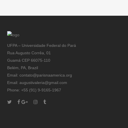
du coeur
UFPA – Universidade Federal do Pará
Rua Augusto Corrêa, 01
Guamá CEP 66075-110
Belém, PA, Brazil
Email: contato@parisnaamerica.org
Email: augustivaleria@gmail.com
Phone: +55 (91) 9-9165-1967