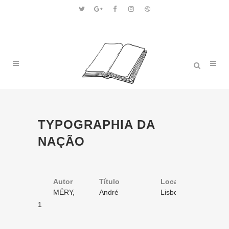
TYPOGRAPHIA DA
NAÇÃO
Autor
Título
Volume
Local
Ano
MÉRY,
André
1
Lisboa
1860
Joseph
Chenier
/ 1
1