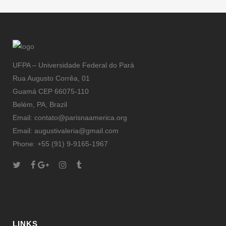
UFPA – Universidade Federal do Pará
Rua Augusto Corrêa, 01
Guamá CEP 66075-110
Belém, PA, Brazil
Email: contato@parisnaamerica.org
Email: augustivaleria@gmail.com
Phone: +55 (91) 9-9165-1967
LINKS