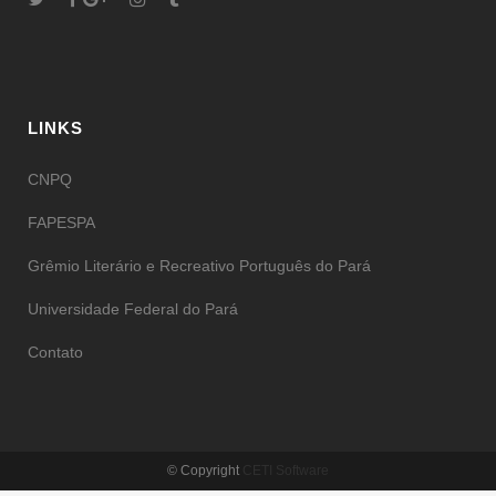
LINKS
CNPQ
FAPESPA
Grêmio Literário e Recreativo Português do Pará
Universidade Federal do Pará
Contato
© Copyright
CETI Software