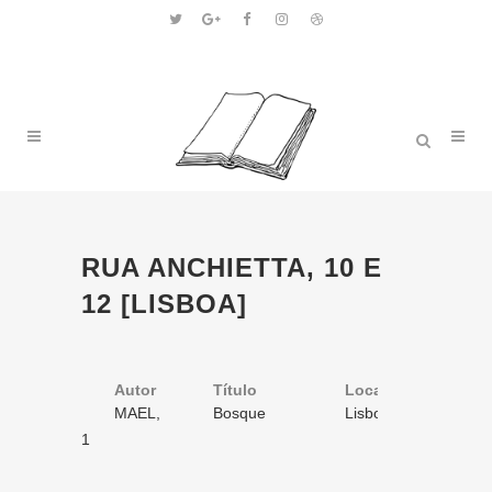
RUA ANCHIETTA, 10 E
12 [LISBOA]
Autor
Título
Volume
Local
Ano
MAEL,
Bosque
1
Lisboa
1896
Pierre
do amor.
/ 1
1
romance
original