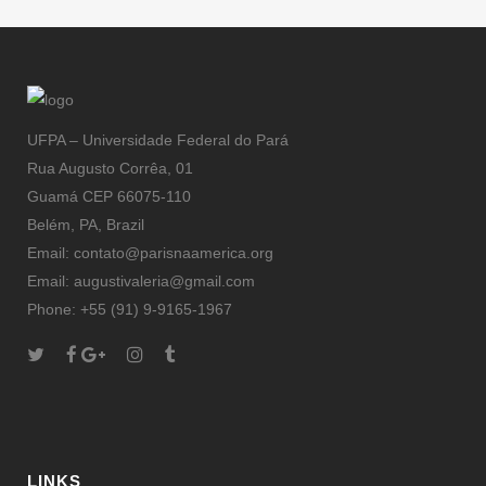
UFPA – Universidade Federal do Pará
Rua Augusto Corrêa, 01
Guamá CEP 66075-110
Belém, PA, Brazil
Email: contato@parisnaamerica.org
Email: augustivaleria@gmail.com
Phone: +55 (91) 9-9165-1967
LINKS