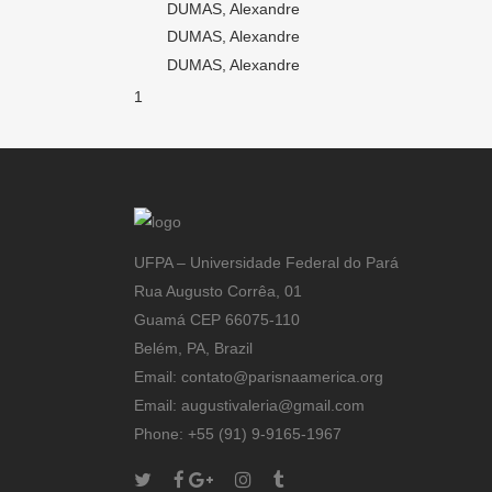
DUMAS, Alexandre
DUMAS, Alexandre
DUMAS, Alexandre
1
UFPA – Universidade Federal do Pará
Rua Augusto Corrêa, 01
Guamá CEP 66075-110
Belém, PA, Brazil
Email: contato@parisnaamerica.org
Email: augustivaleria@gmail.com
Phone: +55 (91) 9-9165-1967