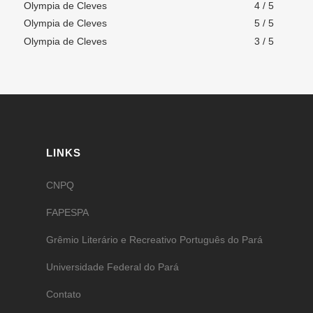
Olympia de Cleves
4 / 5
Olympia de Cleves
5 / 5
Olympia de Cleves
3 / 5
LINKS
CNPQ
FAPESPA
Grêmio Literário e Recreativo Português do Pará
Universidade Federal do Pará
Contato