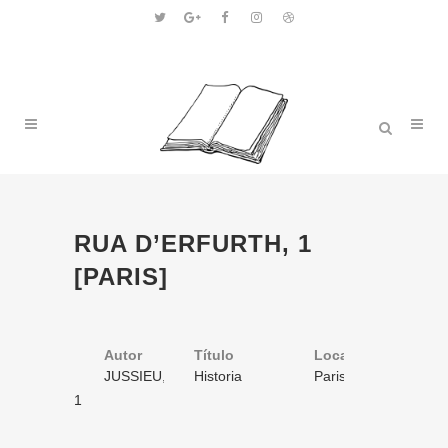
RUA D’ERFURTH, 1
[PARIS]
Autor
Título
Volume
Local
Ano
JUSSIEU,
Historia
1
Paris
1867
Laurent de
de Simão de
/ 1
1
Nantua ou O
mercador de