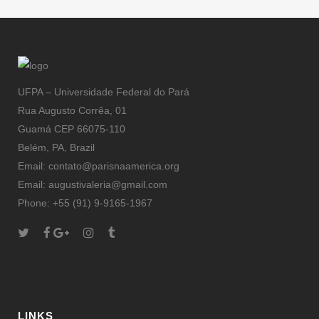
feiras
UFPA – Universidade Federal do Pará
Rua Augusto Corrêa, 01
Guamá CEP 66075-110
Belém, PA, Brazil
Email: contato@parisnaamerica.org
Email: augustivaleria@gmail.com
Phone: +55 (91) 9-9165-1967
LINKS