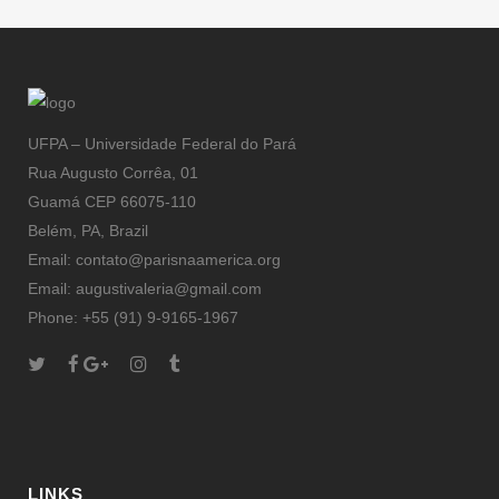
UFPA – Universidade Federal do Pará
Rua Augusto Corrêa, 01
Guamá CEP 66075-110
Belém, PA, Brazil
Email: contato@parisnaamerica.org
Email: augustivaleria@gmail.com
Phone: +55 (91) 9-9165-1967
LINKS