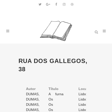
RUA DOS GALLEGOS,
38
Autor
Título
Volume
Local
Ano
DUMAS,
A furna
1
Lisboa
1866
Alexandre
DUMAS,
do Inferno
Os
/ 1
2
Lisboa
1863
Alexandre
DUMAS,
mohicanos de
Os
/ 12
3
Lisboa
1863
Alexandre
DUMAS,
Paris
mohicanos de
Os
/ 12
4
Lisboa
1863