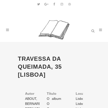
TRAVESSA DA
QUEIMADA, 35
[LISBOA]
Autor
Título
Volume
Local
Ano
ABOUT,
O album
1
Lisboa
1869
Edmond
BERNARD,
do regimento
O
/ 1
1
Lisboa
1871