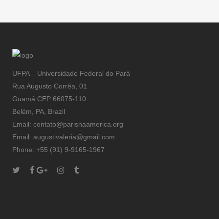
UFPA – Universidade Federal do Pará
Rua Augusto Corrêa, 01
Guamá CEP 66075-110
Belém, PA, Brazil
Email: contato@parisnaamerica.org
Email: augustivaleria@gmail.com
Phone: +55 (91) 9-9165-1967