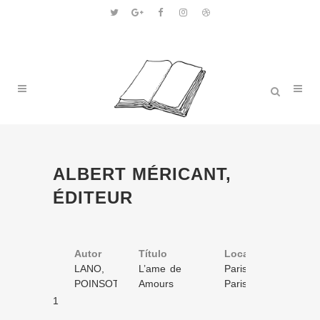
ALBERT MÉRICANT,
ÉDITEUR
Autor
Título
Volume
Local
Ano
LANO,
L’ame de
1
Paris
s.d.
Pierre de
POINSOT
Juge
Amours
/ 1
1
Paris
s.d.
&
/ 1
1
NORMANDY