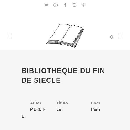
BIBLIOTHEQUE DU FIN
DE SIÈCLE
Autor
Título
Volume
Local
Ano
MERLIN,
La
1
Paris
s.d.
Jean de
grande noce:
/ 1
1
grand roman
parisien