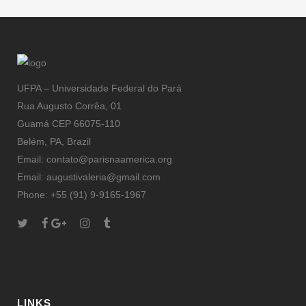
UFPA – Universidade Federal do Pará
Rua Augusto Corrêa, 01
Guamá CEP 66075-110
Belém, PA, Brazil
Email: contato@parisnaamerica.org
Email: augustivaleria@gmail.com
Phone: +55 (91) 9-9165-1967
LINKS