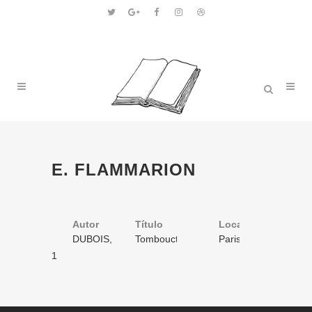
E. FLAMMARION
Autor
Título
Volume
Local
Ano
DUBOIS,
Tombouctou,
1
Paris
1897
Félix
la
/ 1
1
mystérieuse