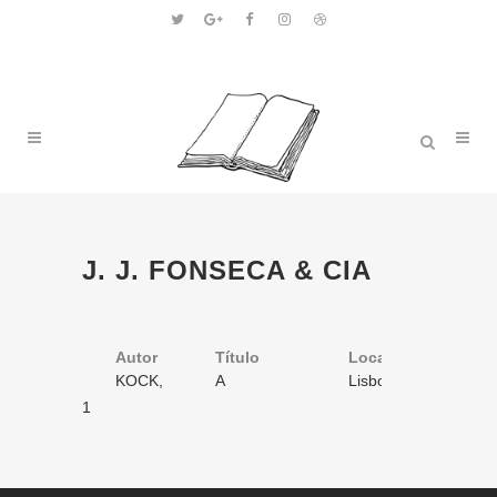
J. J. FONSECA & CIA
Autor
Título
Volume
Local
Ano
KOCK,
A
1
Lisboa
1867
Paul de
donzella de
/ 1
1
Belleville