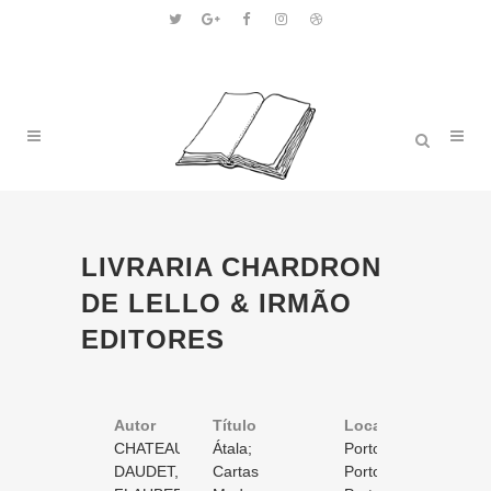
LIVRARIA CHARDRON
DE LELLO & IRMÃO
EDITORES
Autor
Título
Volume
Local
Ano
CHATEAUBRIAND,
Átala;
1
Porto
s.d.
François
DAUDET,
Renato; O
Cartas
/ 1
1
Porto
s.d.