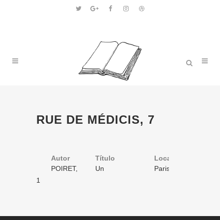
RUE DE MÉDICIS, 7
Autor
Título
Volume
Local
Ano
POIRET,
Un
1
Paris
1871
Jules
homme a la
/ 1
1
bourse: dédié
à la
Bourgeoisie