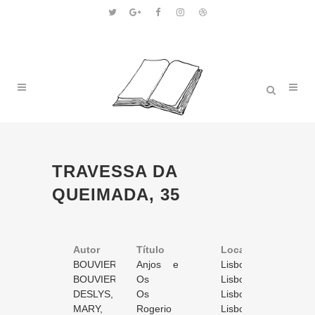
TRAVESSA DA
QUEIMADA, 35
Autor
Título
Volume
Local
Ano
BOUVIER,
Anjos e
1
Lisboa
1892
Alexis
BOUVIER,
monstros
Os
/ 1
1
Lisboa
1892
Alexis
DESLYS,
dramas da
Os
/ 1
1
Lisboa
1892
Charles
MARY,
bigamia
garotos de
Rogerio
/ 1
1
Lisboa
s.d.