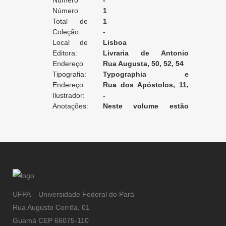
Edição:
Número
-
da Edição:
Número
1
do Volume:
Total de
1
Volumes:
Coleção:
-
Local de
Lisboa
Edição:
Editora:
Livraria de Antonio
Endereço
Maria Pereira
Rua Augusta, 50, 52, 54
da Editora:
Tipografia:
Typographia e
Endereço
Stereotypia Moderna
Rua dos Apóstolos, 11,
da Tipografia:
Ilustrador:
1° andar [Lisboa]
-
Anotações:
Neste volume estão
encadernadas duas outras
narrativas: A Condessa
Demonio e Traste Inutil,
ambas de Richepin.
UFPA – Universidade Federal do Pará
Rua Augusto Corrêa, 01
Guamá CEP 66075-110