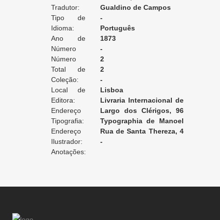
Tradutor:
episódio
Gualdino de Campos
Tipo de
-
Tradução:
Idioma:
Português
Ano de
1873
Edição:
Número
-
da Edição:
Número
2
do Volume:
Total de
2
Volumes:
Coleção:
-
Local de
Lisboa
Edição:
Editora:
Livraria Internacional de
Endereço
Ernesto Chardron e Eugenio
Largo dos Clérigos, 96
da Editora:
Tipografia:
Chardron
(Porto)/Largo de S.
Typographia de Manoel
Endereço
Francisco, 4 (Lisboa)
José Pereira
Rua de Santa Thereza, 4
da Tipografia:
Ilustrador:
e 6
-
Anotações: