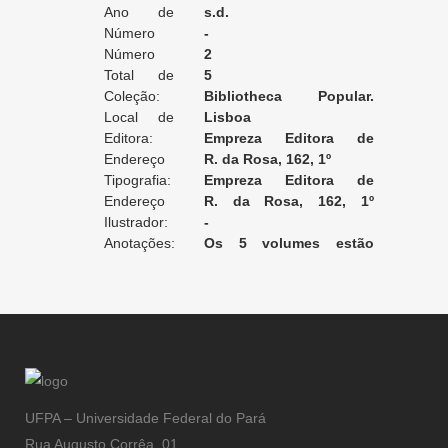
Ano de
s.d.
Edição:
Número
-
da Edição:
Número
2
do Volume:
Total de
5
Volumes:
Coleção:
Bibliotheca Popular.
Local de
Collecção Paulo de Kock
Lisboa
Edição:
Editora:
Empreza Editora de
Endereço
Publicações Illustradas
R. da Rosa, 162, 1º
da Editora:
Tipografia:
Empreza Editora de
Endereço
Publicações Illustradas
R. da Rosa, 162, 1º
da Tipografia:
Ilustrador:
[Lisboa]
-
Anotações:
Os 5 volumes estão
encadernados juntos.
UFPA – Universidade Federal do Pará
Rua Augusto Corrêa, 01