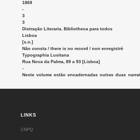
1869
-
3
3
Distração Literaria. Bibliotheca para todos
Lisboa
[s.n.]
Não consta / there is no record / non enregistré
Typographia Lusitana
Rua Nova da Palma, 89 a 93 [Lisboa]
-
Neste volume estão encadernadas outras duas narra
trovoada, de Frederik Soulié.
LINKS
CNPQ