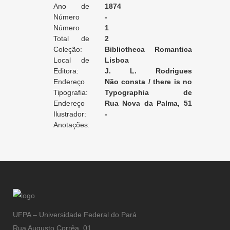
Ano de
1874
Edição:
Número
-
da Edição:
Número
1
do Volume:
Total de
2
Volumes:
Coleção:
Bibliotheca Romantica
Local de
Luso-brasileira
Lisboa
Edição:
Editora:
J. L. Rodrigues
Endereço
Trigueiros (editor e tradutor)
Não consta / there is no
da Editora:
Tipografia:
record / non enregistré
Typographia de
Endereço
Guilherme Augusto Gutierres
Rua Nova da Palma, 51
da Tipografia:
Ilustrador:
da Silva
[Lisboa]
-
Anotações:
UFPA – Universidade Federal do Pará
Rua Augusto Corrêa, 01