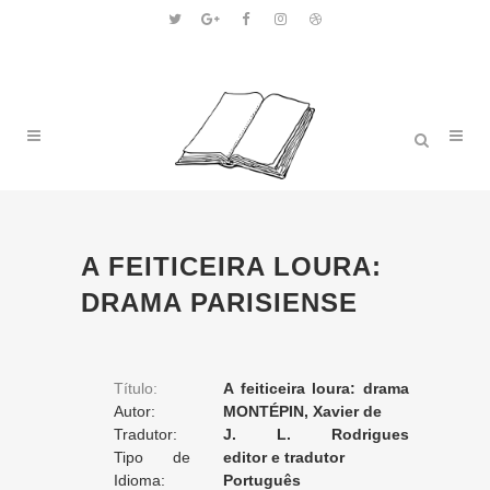
A FEITICEIRA LOURA:
DRAMA PARISIENSE
Título:
A feiticeira loura: drama
Autor:
parisiense
MONTÉPIN, Xavier de
Tradutor:
J. L. Rodrigues
Tipo de
Trigueiros
editor e tradutor
Tradução:
Idioma:
Português