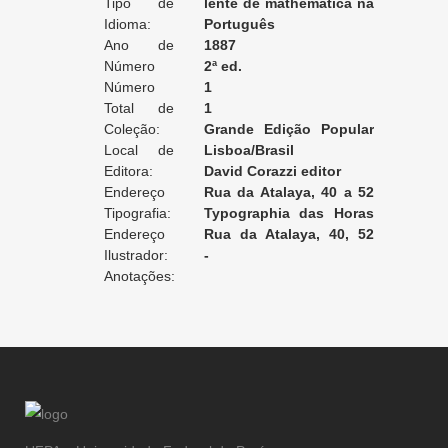
Tipo de
lente de mathematica na
Tradução:
Idioma:
escola polythecnica e
Português
Ano de
astronomo no observatorio
1887
Edição:
Número
da marinha
2ª ed.
da Edição:
Número
1
do Volume:
Total de
1
Volumes:
Coleção:
Grande Edição Popular
Local de
das viagens maravilhosas
Lisboa/Brasil
Edição:
Editora:
aos mundos conhecidos e
David Corazzi editor
Endereço
desconhecidos
Rua da Atalaya, 40 a 52
da Editora:
Tipografia:
(Lisboa)/Rua da Quitanda,
Typographia das Horas
Endereço
38 (Rio de Janeiro)
Romanticas
Rua da Atalaya, 40, 52
da Tipografia:
Ilustrador:
[Lisboa]
-
Anotações: