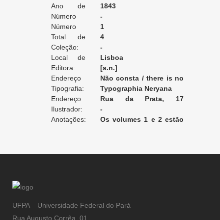
Ano de
1843
Edição:
Número
-
da Edição:
Número
1
do Volume:
Total de
4
Volumes:
Coleção:
-
Local de
Lisboa
Edição:
Editora:
[s.n.]
Endereço
Não consta / there is no
da Editora:
Tipografia:
record / non enregistré
Typographia Neryana
Endereço
Rua da Prata, 17
da Tipografia:
Ilustrador:
[Lisboa]
-
Anotações:
Os volumes 1 e 2 estão
encadernados juntos.
UFPA – Universidade Federal do Pará
Rua Augusto Corrêa, 01