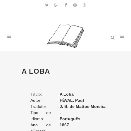
A LOBA
Título:
A Loba
Autor:
FÉVAL, Paul
Tradutor:
J. B. de Mattos Moreira
Tipo de
-
Tradução:
Idioma:
Português
Ano de
1867