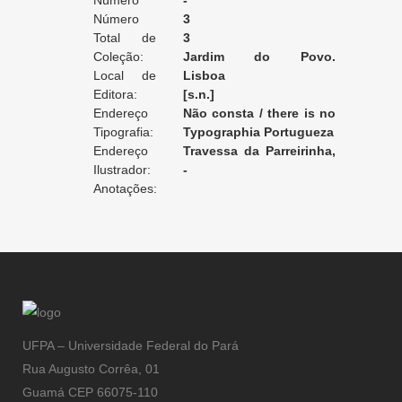
Edição:
Número
-
da Edição:
Número
3
do Volume:
Total de
3
Volumes:
Coleção:
Jardim do Povo.
Local de
Bibliotheca Economica
Lisboa
Edição:
Editora:
[s.n.]
Endereço
Não consta / there is no
da Editora:
Tipografia:
record / non enregistré
Typographia Portugueza
Endereço
Travessa da Parreirinha,
da Tipografia:
Ilustrador:
26 [Lisboa]
-
Anotações:
UFPA – Universidade Federal do Pará
Rua Augusto Corrêa, 01
Guamá CEP 66075-110