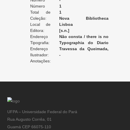
Edição:
Número
-
da Edição:
Número
1
do Volume:
Total de
1
Volumes:
Coleção:
Nova Bibliotheca
Local de
Economica: leitura para
Lisboa
Edição:
Editora:
todos
[s.n.]
Endereço
Não consta / there is no
da Editora:
Tipografia:
record / non enregistré
Typographia do Diario
Endereço
Illustrado
Travessa da Queimada,
da Tipografia:
Ilustrador:
35 [Lisboa]
-
Anotações:
UFPA – Universidade Federal do Pará
Rua Augusto Corrêa, 01
Guamá CEP 66075-110